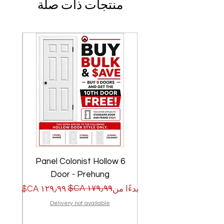
منتجات ذات صلة
w
6 Panel Colonist Hollow
Door - Prehung
سعر البيع
سعر عادي
سعر الب
سعر عا
بدءًا من
بدءًا من
Delivery not available