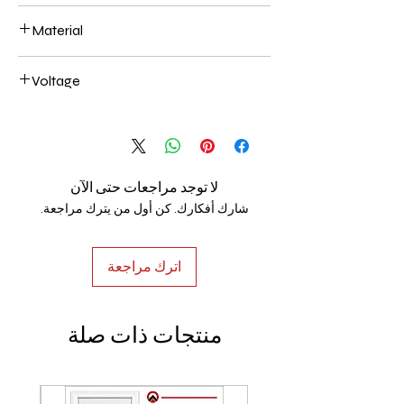
400+600+800mm 204W
Material
Aluminum+Acrylic
Voltage
AC85-265V
لا توجد مراجعات حتى الآن
شارك أفكارك. كن أول من يترك مراجعة.
اترك مراجعة
منتجات ذات صلة