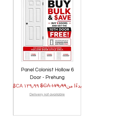
w
6 Panel Colonist Hollow
Door - Prehung
سعر البيع
سعر عادي
سعر الب
سعر عا
بدءًا من
بدءًا من
Delivery not available