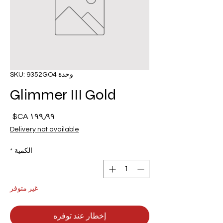
وحدة SKU: 9352GO4
Glimmer III Gold
السع
Delivery not available
الكمية
*
غير متوفر
إخطار عند توفره