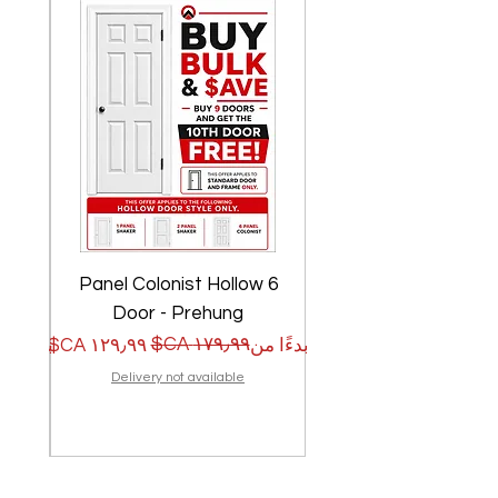
w
6 Panel Colonist Hollow
Door - Prehung
سعر البيع
سعر عادي
سعر الب
سعر عا
بدءًا من
بدءًا من
Delivery not available