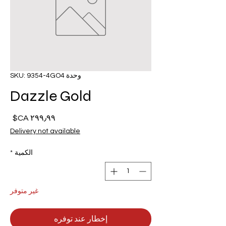
وحدة SKU: 9354-4GO4
Dazzle Gold
السع
Delivery not available
الكمية
*
غير متوفر
إخطار عند توفره