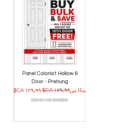
w
6 Panel Colonist Hollow
Door - Prehung
سعر البيع
سعر عادي
سعر الب
سعر عا
بدءًا من
بدءًا من
Delivery not available