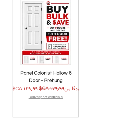
w
6 Panel Colonist Hollow
Door - Prehung
سعر البيع
سعر عادي
سعر الب
سعر عا
بدءًا من
بدءًا من
Delivery not available