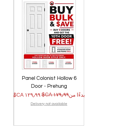
w
6 Panel Colonist Hollow
Door - Prehung
سعر البيع
سعر عادي
سعر الب
سعر عا
بدءًا من
بدءًا من
Delivery not available