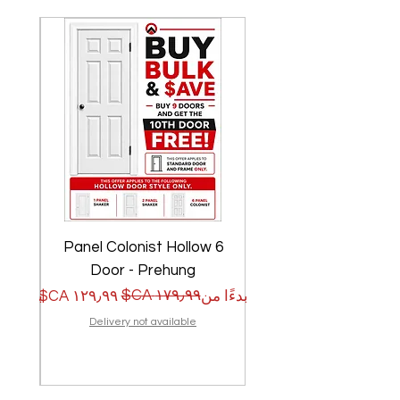
w
6 Panel Colonist Hollow
Door - Prehung
سعر البيع
سعر عادي
سعر الب
سعر عا
بدءًا من
بدءًا من
Delivery not available