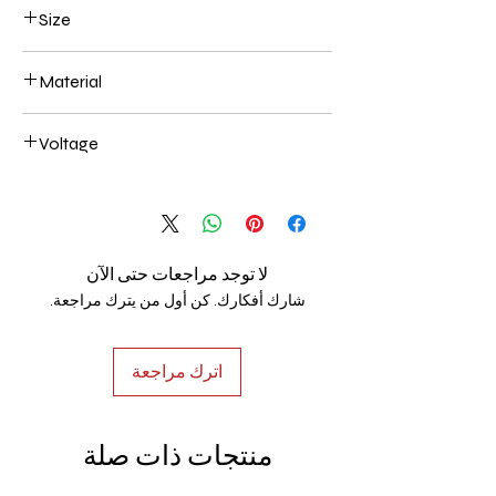
Black
Size
200*400+300*600+400* 800mm 194W
Material
Aluminum+Acrylic
Voltage
AC85-265V
لا توجد مراجعات حتى الآن
شارك أفكارك. كن أول من يترك مراجعة.
اترك مراجعة
منتجات ذات صلة