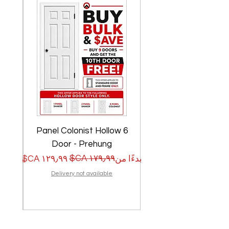
w
6 Panel Colonist Hollow
Door - Prehung
سعر البيع
سعر عادي
سعر الب
سعر عا
بدءًا من
بدءًا من
Delivery not available