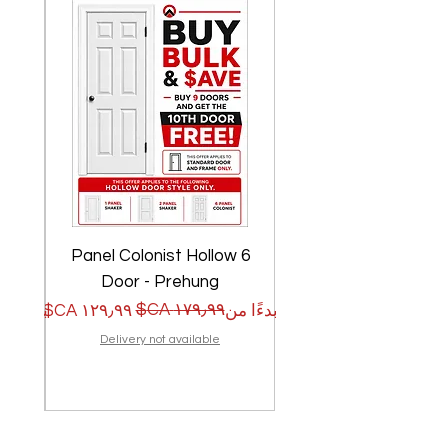
w
6 Panel Colonist Hollow
Door - Prehung
سعر البيع
سعر عادي
سعر الب
سعر عا
بدءًا من
بدءًا من
Delivery not available