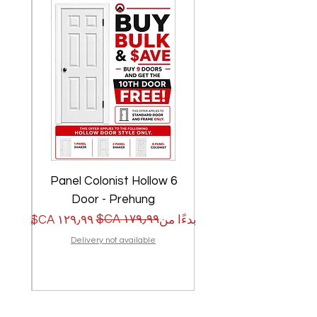
w
6 Panel Colonist Hollow
Door - Prehung
سعر البيع
سعر عادي
سعر الب
سعر عا
بدءًا من
بدءًا من
Delivery not available