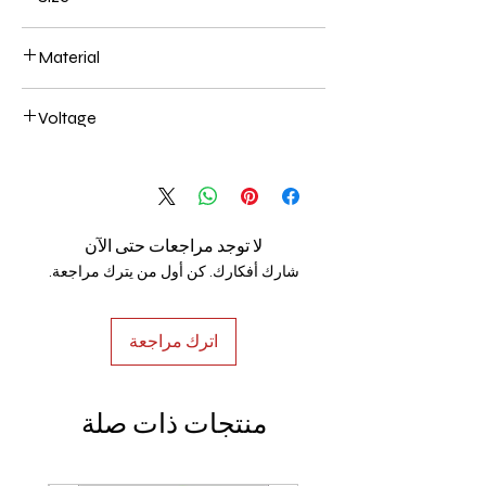
600+800+1000+1200m m 426W
Material
Aluminum+Acrylic
Voltage
AC85-265V
لا توجد مراجعات حتى الآن
شارك أفكارك. كن أول من يترك مراجعة.
اترك مراجعة
منتجات ذات صلة