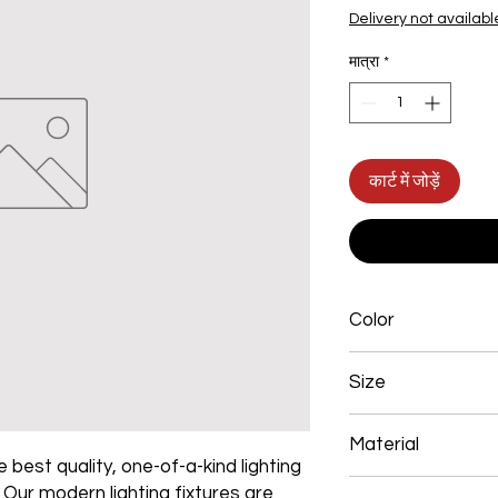
Delivery not availabl
मात्रा
*
कार्ट में जोड़ें
Color
Chrome
Size
L250*W200*E60 52W
Material
 best quality, one-of-a-kind lighting
Aluminum+Acrylic
. Our modern lighting fixtures are