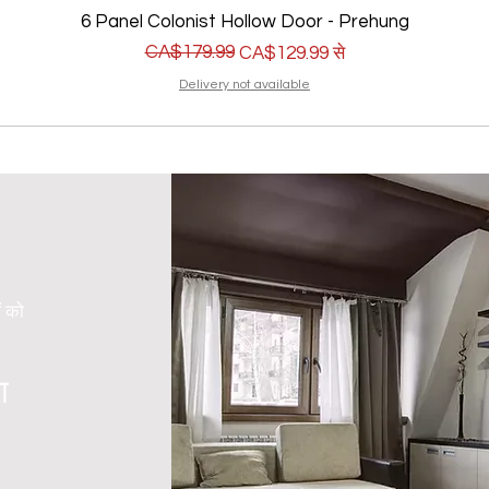
6 Panel Colonist Hollow Door - Prehung
नियमित मूल्य
बिक्री मूल्य
CA$179.99
CA$129.99
से
Delivery not available
ं को
ा