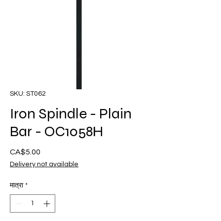
SKU: ST062
Iron Spindle - Plain
Bar - OC1058H
CA$5.00
मूल्य
Delivery not available
मात्रा
*