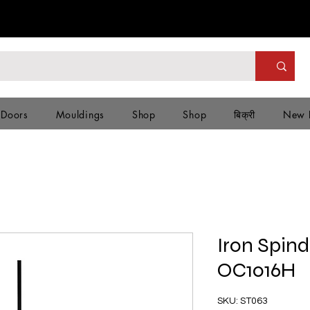
 Doors
Mouldings
Shop
Shop
बिक्री
New 
Iron Spind
OC1016H
SKU: ST063