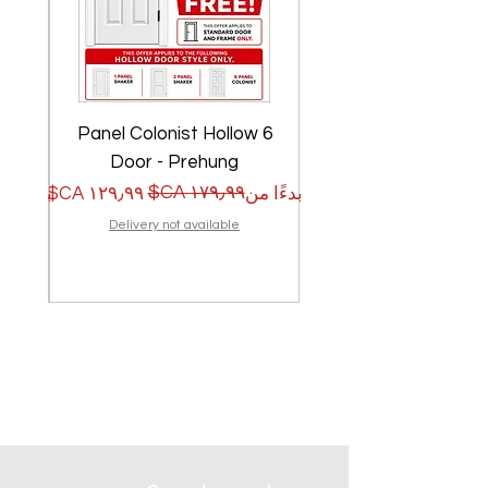
w
6 Panel Colonist Hollow
Door - Prehung
سعر البيع
سعر عادي
سعر الب
سعر عا
بدءًا من
بدءًا من
Delivery not available