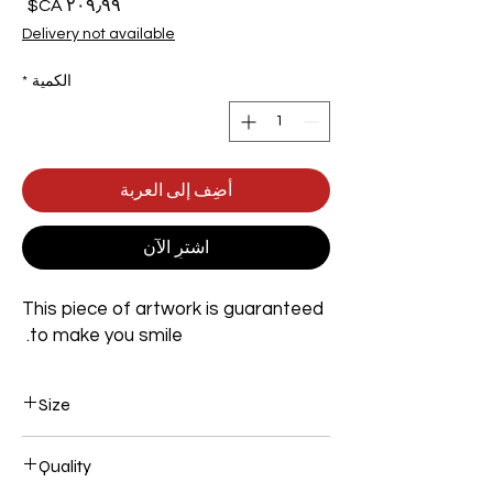
السع
Delivery not available
الكمية
*
أضِف إلى العربة
اشترِ الآن
This piece of artwork is guaranteed
to make you smile.
Size
Width 800mm x Height 1200mm x Depth
Quality
35mm