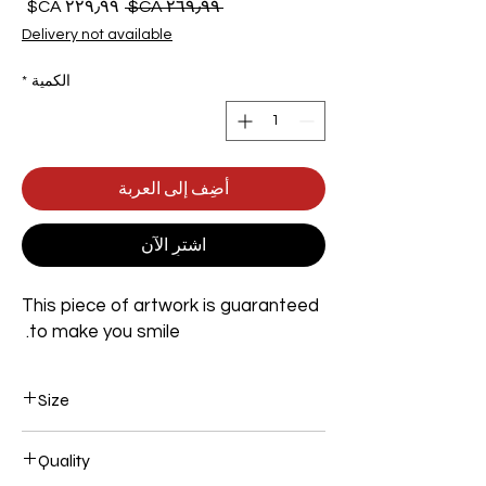
سعر
سعر
 ‏٢٦٩٫٩٩ CA$ 
عادي
البيع
Delivery not available
الكمية
*
أضِف إلى العربة
اشترِ الآن
This piece of artwork is guaranteed
to make you smile.
Size
Width 600mm x Height 900mm x Depth
Quality
60mm