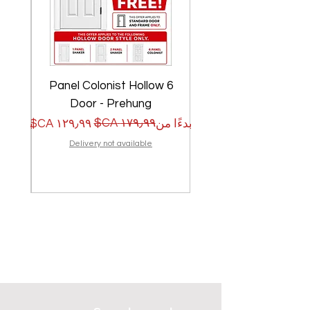
w
6 Panel Colonist Hollow
Door - Prehung
سعر البيع
سعر عادي
سعر الب
سعر عا
بدءًا من
بدءًا من
Delivery not available