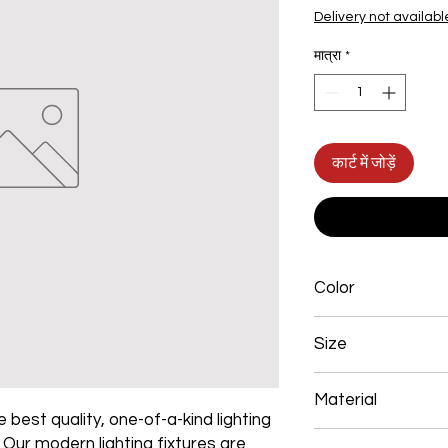
Delivery not availabl
मात्रा
*
कार्ट में जोड़ें
Color
Brown
Size
700*200mm 156W
Material
 best quality, one-of-a-kind lighting
Aluminum+Acrylic
. Our modern lighting fixtures are