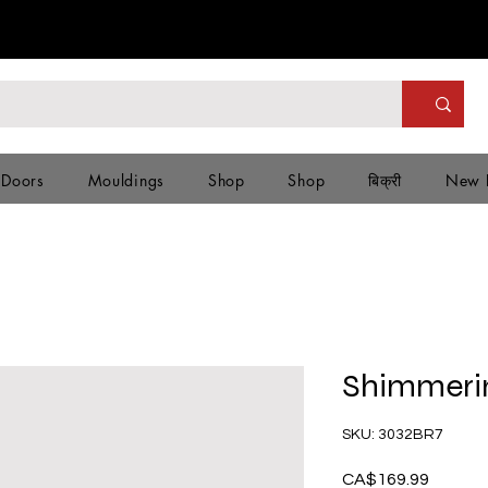
 Doors
Mouldings
Shop
Shop
बिक्री
New 
Shimmeri
SKU: 3032BR7
CA$169.99
मूल्य