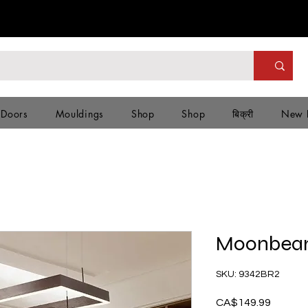
 Doors
Mouldings
Shop
Shop
बिक्री
New 
Moonbeam
SKU: 9342BR2
CA$149.99
मूल्य