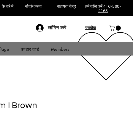
के बारे में
संपर्क करना
सहायता केंद्र
हमें कॉल करें 416-568-
2165
लॉगिन करें
पसंदीदा
Page
उपहार कार्ड
Members
 I Brown