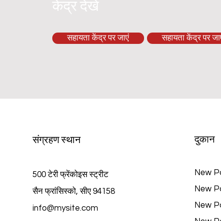
केंद्र देखें
सहायता केंद्र पर जाएं
सहायता केंद्र पर जाए
दुकान
संग्रहण स्थान
New P
500 टेरी फ्रेंकोइस स्ट्रीट
New P
सैन फ्रांसिस्को, सीए 94158
New P
info@mysite.com