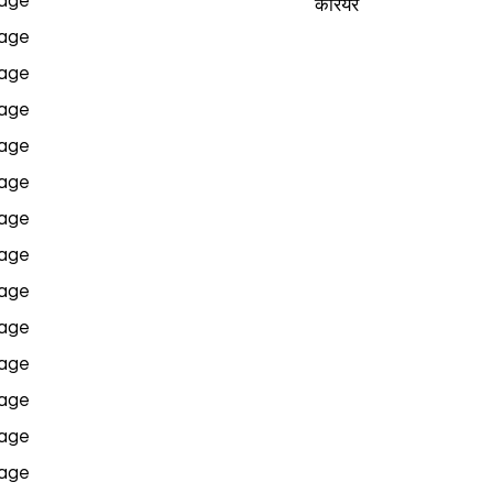
age
करियर
age
age
age
age
age
age
age
age
age
age
age
age
age