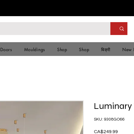
 Doors
Mouldings
Shop
Shop
बिक्री
New 
Luminary 
SKU: 9308GO66
CA$249.99
मूल्य