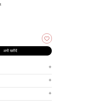
e
अभी खरीदें
272W