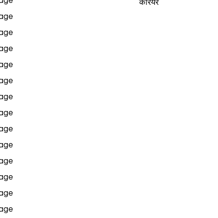
age
करियर
age
age
age
age
age
age
age
age
age
age
age
age
age