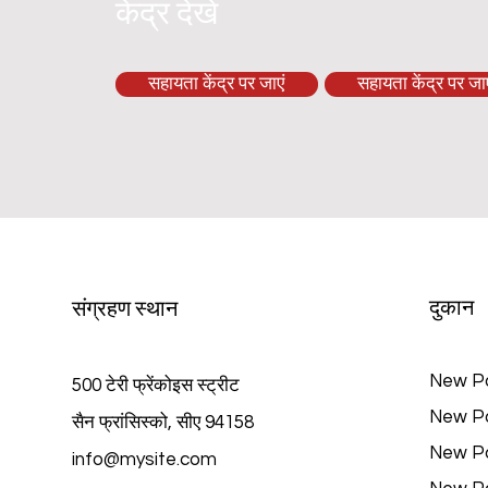
केंद्र देखें
सहायता केंद्र पर जाएं
सहायता केंद्र पर जाए
दुकान
संग्रहण स्थान
New P
500 टेरी फ्रेंकोइस स्ट्रीट
New P
सैन फ्रांसिस्को, सीए 94158
New P
info@mysite.com