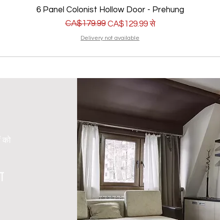
6 Panel Colonist Hollow Door - Prehung
नियमित मूल्य
बिक्री मूल्य
CA$179.99
CA$129.99
से
Delivery not available
ं को
ा