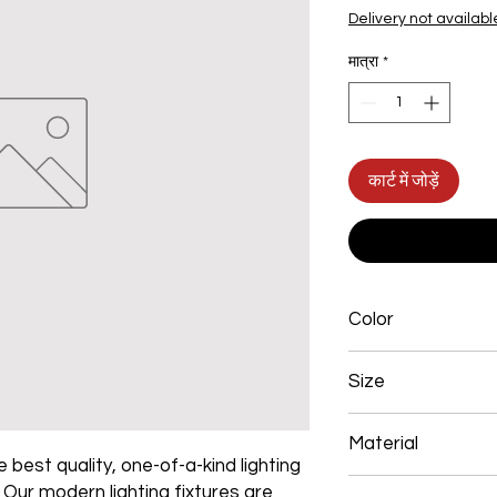
Delivery not availabl
मात्रा
*
कार्ट में जोड़ें
Color
Gold Plated
Size
550*200mm 118W
Material
 best quality, one-of-a-kind lighting
Aluminum+Acrylic
. Our modern lighting fixtures are