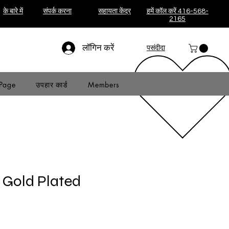
के बारे में
संपर्क करना
सहायता केंद्र
हमें कॉल करें 416-568-
2165
लॉगिन करें
पसंदीदा
Page
उपहार कार्ड
Members
Gold Plated