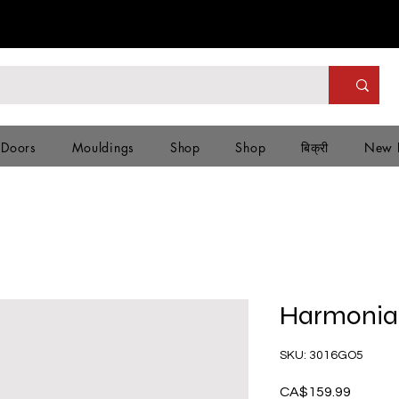
 Doors
Mouldings
Shop
Shop
बिक्री
New 
Harmonia 
SKU: 3016GO5
CA$159.99
मूल्य