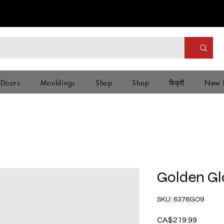
 Doors
Mouldings
Shop
Shop
बिक्री
New 
Golden Gl
SKU: 6376GO9
CA$219.99
मूल्य