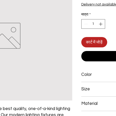
Delivery not availabl
मात्रा
*
कार्ट में जोड़ें
Color
Golden
Size
980*650mm 286W
Material
 best quality, one-of-a-kind lighting
Aluminum+Acrylic
. Our modern lighting fixtures are