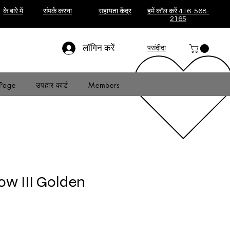
के बारे में
संपर्क करना
सहायता केंद्र
हमें कॉल करें 416-568-
2165
लॉगिन करें
पसंदीदा
Page
उपहार कार्ड
Members
ow III Golden