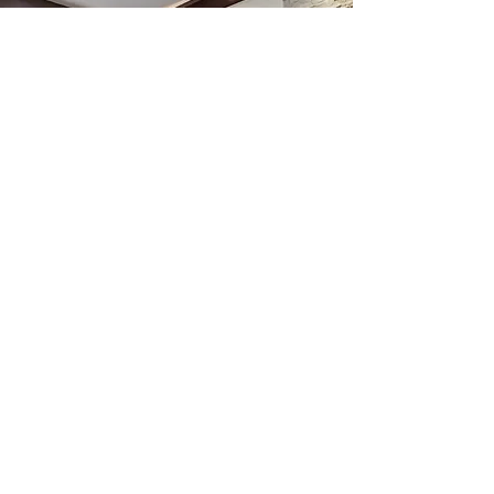
Ubicación de la tienda
Calle Terry François 500
San Francisco, CA 94158
info@misitio.com
123-456-7890