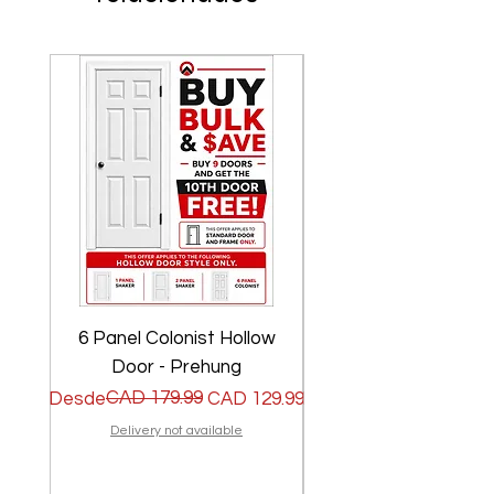
6 Panel Colonist Hollow
2 Panel Shaker Ho
Door - Prehung
Precio
Precio de oferta
CAD 179.99
Precio
Precio de oferta
Desde
CAD 129.99
Desde
Delivery not available