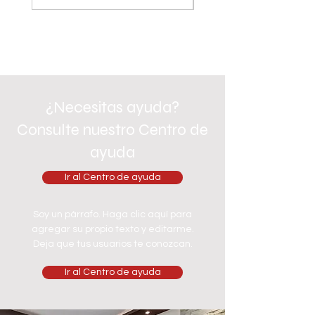
¿Necesitas ayuda?
Consulte nuestro Centro de
ayuda
Ir al Centro de ayuda
Soy un párrafo. Haga clic aquí para
agregar su propio texto y editarme.
Deja que tus usuarios te conozcan.
Ir al Centro de ayuda