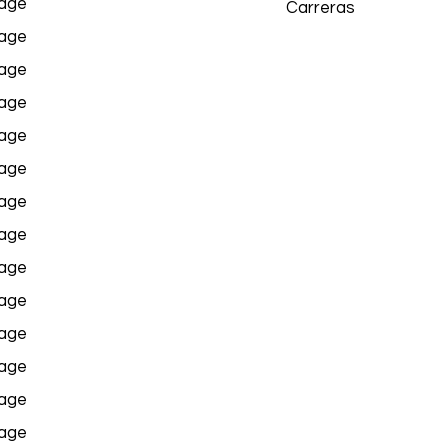
age
Carreras
age
age
age
age
age
age
age
age
age
age
age
age
age