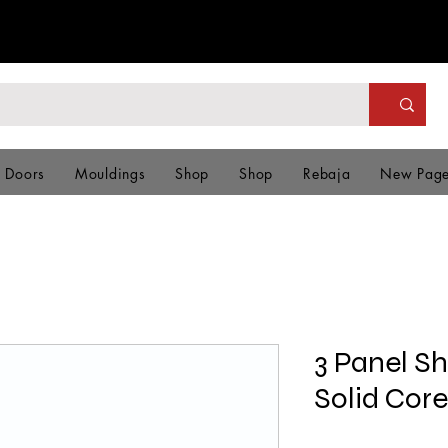
& Doors
Mouldings
Shop
Shop
Rebaja
New Pag
3 Panel Sh
Solid Cor