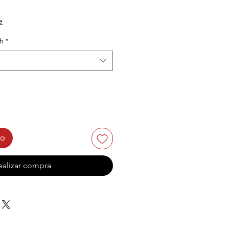
e
th
*
to
ealizar compra