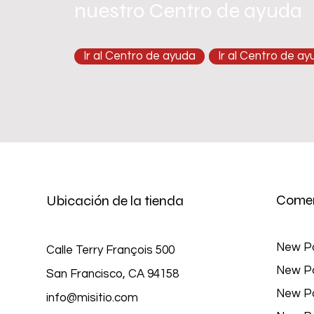
nuestro Centro de ayuda
Ir al Centro de ayuda
Ir al Centro de a
Comer
Ubicación de la tienda
New P
Calle Terry François 500
New P
San Francisco, CA 94158
New P
info@misitio.com