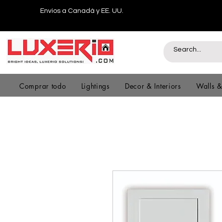
Envíos a Canadá y EE. UU.
Comprar todo
Lightings
Decor & Interiors
Walls 