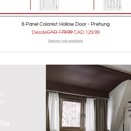
6 Panel Colonist Hollow Door - Prehung
Precio
Precio de oferta
CAD 179.99
Desde
CAD 129.99
Delivery not available
su
os
lte