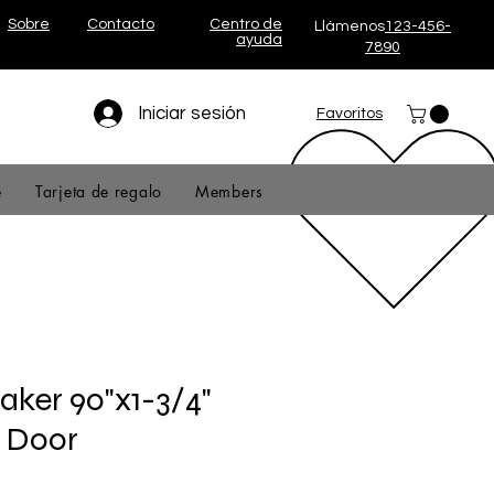
Sobre
Contacto
Centro de
Llámenos
123-456-
ayuda
7890
Iniciar sesión
Favoritos
e
Tarjeta de regalo
Members
aker 90"x1-3/4"
e Door