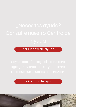
¿Necesitas ayuda?
Consulte nuestro Centro de
ayuda
Ir al Centro de ayuda
Soy un párrafo. Haga clic aquí para
agregar su propio texto y editarme.
Deja que tus usuarios te conozcan.
Ir al Centro de ayuda