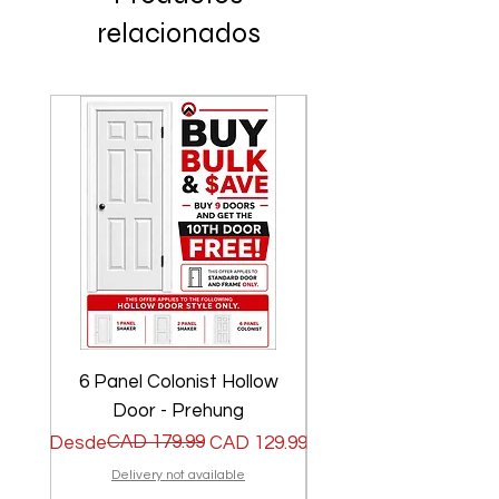
relacionados
6 Panel Colonist Hollow
2 Panel Shaker Ho
Door - Prehung
Precio
Precio de oferta
CAD 179.99
Precio
Precio de oferta
Desde
CAD 129.99
Desde
Delivery not available