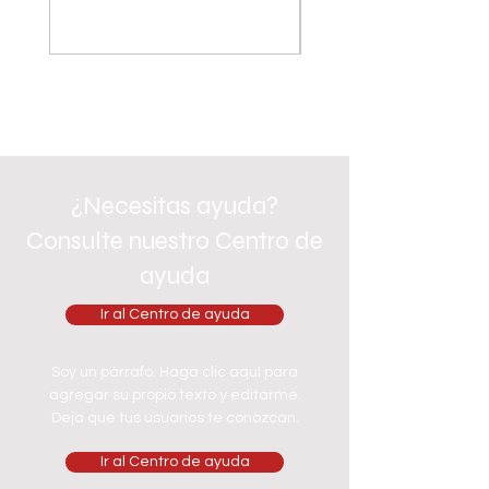
¿Necesitas ayuda?
Consulte nuestro Centro de
ayuda
Ir al Centro de ayuda
Soy un párrafo. Haga clic aquí para
agregar su propio texto y editarme.
Deja que tus usuarios te conozcan.
Ir al Centro de ayuda