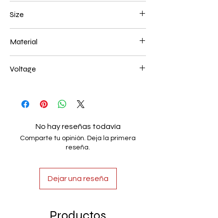
Brown
Size
600*600mm 278W
Material
Aluminum+Acrylic
Voltage
AC85-265V
No hay reseñas todavía
Comparte tu opinión. Deja la primera
reseña.
Dejar una reseña
Productos