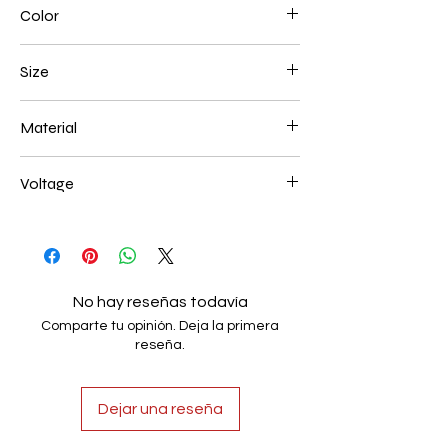
Color
Black
Size
600+800+1000mm 272W
Material
Aluminum+Acrylic
Voltage
AC85-265V
No hay reseñas todavía
Comparte tu opinión. Deja la primera
reseña.
Dejar una reseña