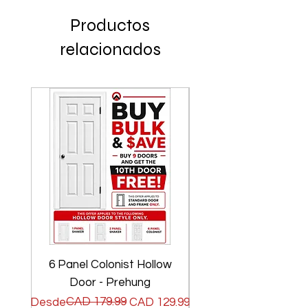
Productos
relacionados
6 Panel Colonist Hollow
2 Panel Shaker Ho
Door - Prehung
Precio
Precio de oferta
CAD 179.99
Precio
Precio de oferta
Desde
CAD 129.99
Desde