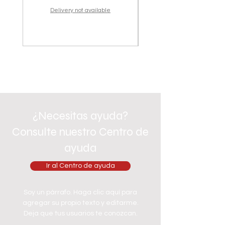
Delivery not available
¿Necesitas ayuda?
Consulte nuestro Centro de
ayuda
Ir al Centro de ayuda
Soy un párrafo. Haga clic aquí para
agregar su propio texto y editarme.
Deja que tus usuarios te conozcan.