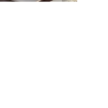
Ubicación de la tienda
Calle Terry François 500
San Francisco, CA 94158
info@misitio.com
123-456-7890