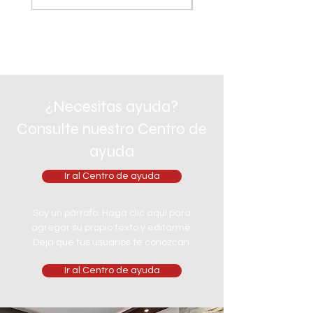
¿Necesitas ayuda?
Consulte nuestro Centro de
ayuda
Ir al Centro de ayuda
Soy un párrafo. Haga clic aquí para
agregar su propio texto y editarme.
Deja que tus usuarios te conozcan.
Ir al Centro de ayuda