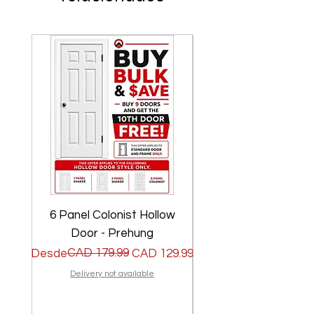
6 Panel Colonist Hollow
2 Panel Shaker Ho
Door - Prehung
Precio
Precio de oferta
CAD 179.99
Precio
Precio de oferta
Desde
CAD 129.99
Desde
Delivery not available