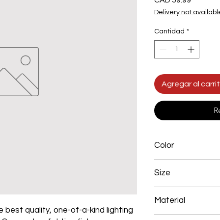
CAD 59.99
Delivery not availabl
Cantidad
*
Agregar al carri
R
Color
Black
Size
L250*W200*E60 48W
Material
 best quality, one-of-a-kind lighting
Aluminum+Acrylic