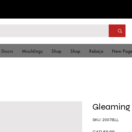
& Doors
Mouldings
Shop
Shop
Rebaja
New Pag
Gleaming
SKU: 2007BLL
Precio