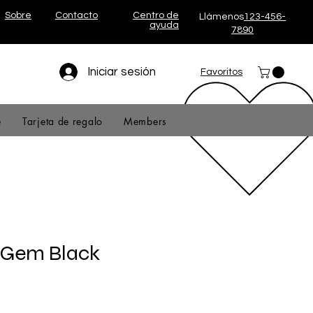
Sobre
Contacto
Centro de
Llámenos
123-456-
ayuda
7890
Iniciar sesión
Favoritos
e
Tarjeta de regalo
Members
 Gem Black