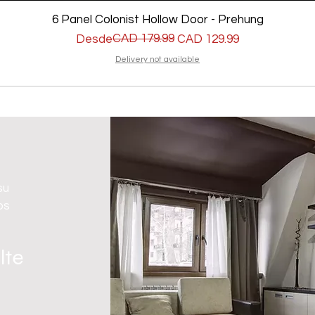
6 Panel Colonist Hollow Door - Prehung
Precio
Precio de oferta
CAD 179.99
Desde
CAD 129.99
Delivery not available
su
os
lte