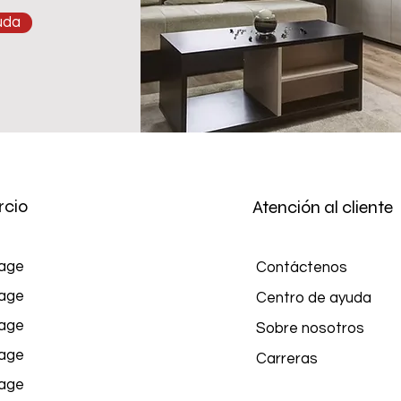
yuda
cio
Atención al cliente
age
Contáctenos
age
Centro de ayuda
age
Sobre nosotros
age
Carreras
age