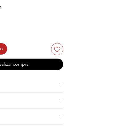
e
to
ealizar compra