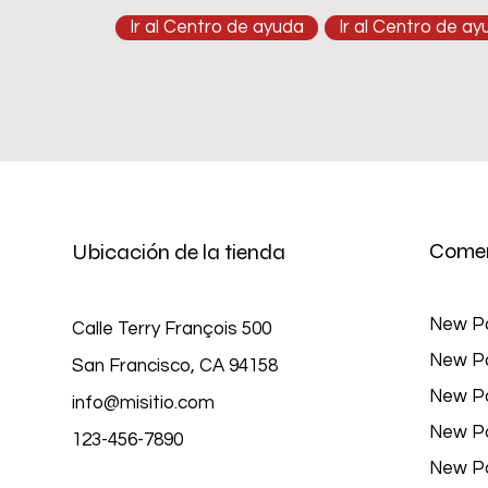
Ir al Centro de ayuda
Ir al Centro de a
Comer
Ubicación de la tienda
New P
Calle Terry François 500
New P
San Francisco, CA 94158
New P
info@misitio.com
New P
123-456-7890
New P