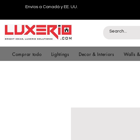
Envíos a Canadá y EE. UU.
Comprar todo
Lightings
Decor & Interiors
Walls 