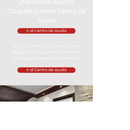
¿Necesitas ayuda?
Consulte nuestro Centro de
ayuda
Ir al Centro de ayuda
Soy un párrafo. Haga clic aquí para
agregar su propio texto y editarme.
Deja que tus usuarios te conozcan.
Ir al Centro de ayuda