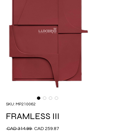
SKU: MP210062
FRAMLESS III
Precio
Precio
 CAD 314.99 
CAD 259.87