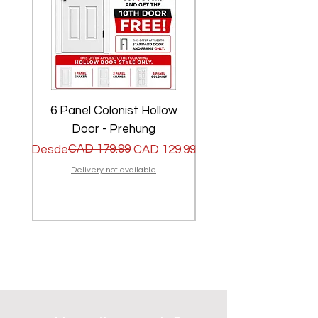
6 Panel Colonist Hollow
2 Panel Shaker Ho
Door - Prehung
Precio
Precio de oferta
CAD 179.99
Precio
Precio de oferta
Desde
CAD 129.99
Desde
Delivery not available