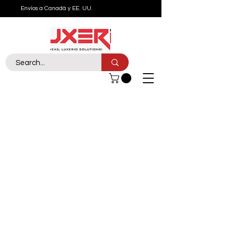
Envíos a Canadá y EE. UU.