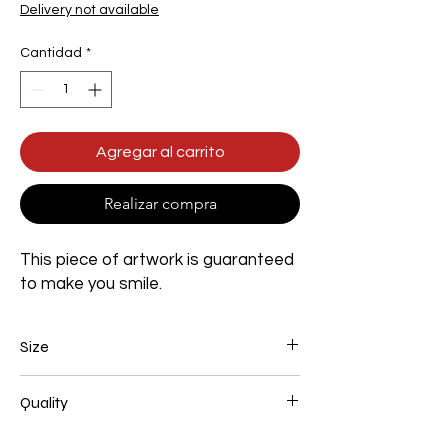
de
Delivery not available
oferta
Cantidad
*
Agregar al carrito
Realizar compra
This piece of artwork is guaranteed
to make you smile.
Size
Width 800mm x Height 1200mm x Depth
Quality
36mm
100% Handmade