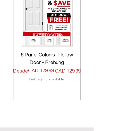
6 Panel Colonist Hollow
2 Panel Shaker Ho
Door - Prehung
Precio
Precio de oferta
CAD 179.99
Precio
Precio de oferta
Desde
CAD 129.99
Desde
Delivery not available