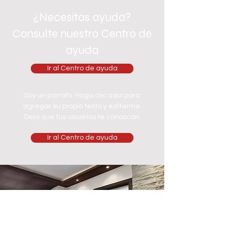
¿Necesitas ayuda?
Consulte nuestro Centro de
ayuda
Ir al Centro de ayuda
Soy un párrafo. Haga clic aquí para
agregar su propio texto y editarme.
Deja que tus usuarios te conozcan.
Ir al Centro de ayuda